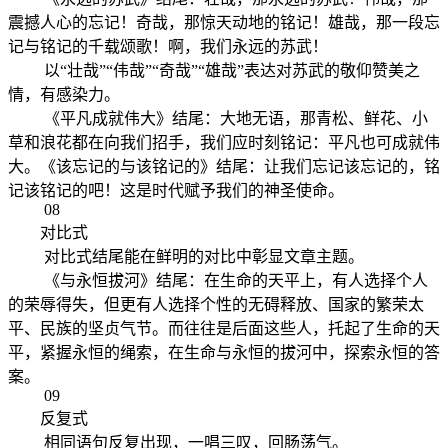
震撼人心的忘记！奇哉，那惊天动地的铭记！雄哉，那一段忘
记与铭记的千载颂歌！啊，我们永远的苏武！
以“壮哉”“伟哉”“奇哉”“雄哉”表达对苏武的敬仰赞美之
情，有感染力。
《平凡成就伟大》结尾：大地无语，那青松、鲜花、小
草和浪花都在向我们招手，我们应时刻铭记：平凡也可成就伟
大。《该忘记的与该铭记的》结尾：让我们忘记该忘记的，铭
记该铭记的吧！这是时代赋予我们的神圣使命。
08
对比式
对比式结尾能在鲜明的对比中彰显文章主题。
《与永恒拔河》结尾：在生命的天平上，有人选择个人
的荣辱得失，但更有人选择个性的无碍释放、国家的繁荣太
平、民族的坚贞气节。而往往是后面这些人，托起了生命的天
平，紧握永恒的绳索，在生命与永恒的拔河中，探索永恒的答
案。
09
反复式
相同语句反复出现，一唱三叹，回肠荡气。