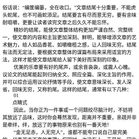
俗话说：“编筐编篓，全在收口。”文章结尾十分重要，不能虎
头蛇尾，也不可画蛇添足。结尾要言有尽而意无穷，要有余味
耐咀嚼，更要让读者读完文章之后久久不能忘怀。
精妙的结尾，能使文章整体结构更加严谨自然、完整统
一，使文章的内容和主旨更加深刻、鲜明，能够增添文章的艺
术魅力，给人如品香茗、如嚼橄榄之感，让人回味无穷。结尾
有法而无定法，要根据文章整体的谋篇布局来采用适宜的方
法，这样才能使文章结尾给人留下美好而深刻的印象。
优美的乐章要有好的尾声，或余音袅袅，或震人心魄。
议论文的结尾能起到归纳全文、照应全篇、深化主旨的作用，
并可以综合运用议论抒情等手段，使文章意味深长，发人深
省，回味无穷，又称豹尾。这样的结尾，通常有以下几种：
01
点睛式
因此，当你正为一件事或一个问题绞尽脑汁时，不妨将
其放远了品味，这时你会蓦然发现，距离并不重要，亲疏并非
是牵绊，绊，放远了的事物原来也别有一番天地！
“金无足赤，人无完人”，谁都不能夸口说自己是完美