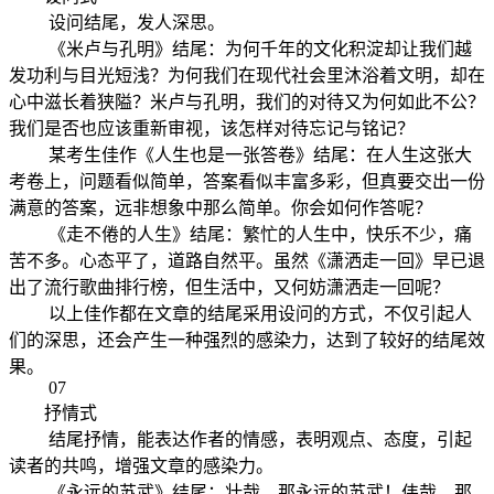
设问结尾，发人深思。
《米卢与孔明》结尾：为何千年的文化积淀却让我们越
发功利与目光短浅？为何我们在现代社会里沐浴着文明，却在
心中滋长着狭隘？米卢与孔明，我们的对待又为何如此不公？
我们是否也应该重新审视，该怎样对待忘记与铭记？
某考生佳作《人生也是一张答卷》结尾：在人生这张大
考卷上，问题看似简单，答案看似丰富多彩，但真要交出一份
满意的答案，远非想象中那么简单。你会如何作答呢？
《走不倦的人生》结尾：繁忙的人生中，快乐不少，痛
苦不多。心态平了，道路自然平。虽然《潇洒走一回》早已退
出了流行歌曲排行榜，但生活中，又何妨潇洒走一回呢？
以上佳作都在文章的结尾采用设问的方式，不仅引起人
们的深思，还会产生一种强烈的感染力，达到了较好的结尾效
果。
07
抒情式
结尾抒情，能表达作者的情感，表明观点、态度，引起
读者的共鸣，增强文章的感染力。
《永远的苏武》结尾：壮哉，那永远的苏武！伟哉，那