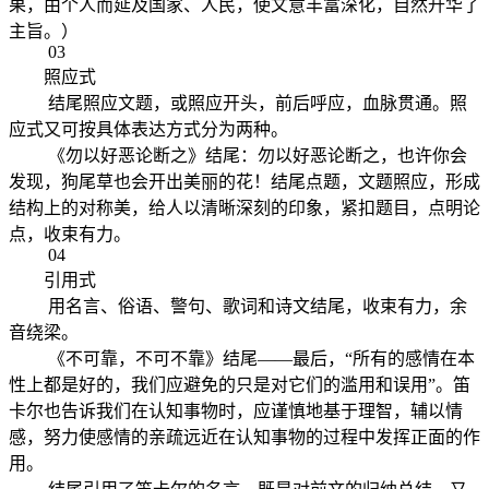
果，由个人而延及国家、人民，使文意丰富深化，自然升华了
主旨。）
03
照应式
结尾照应文题，或照应开头，前后呼应，血脉贯通。照
应式又可按具体表达方式分为两种。
《勿以好恶论断之》结尾：勿以好恶论断之，也许你会
发现，狗尾草也会开出美丽的花！结尾点题，文题照应，形成
结构上的对称美，给人以清晰深刻的印象，紧扣题目，点明论
点，收束有力。
04
引用式
用名言、俗语、警句、歌词和诗文结尾，收束有力，余
音绕梁。
《不可靠，不可不靠》结尾——最后，“所有的感情在本
性上都是好的，我们应避免的只是对它们的滥用和误用”。笛
卡尔也告诉我们在认知事物时，应谨慎地基于理智，辅以情
感，努力使感情的亲疏远近在认知事物的过程中发挥正面的作
用。