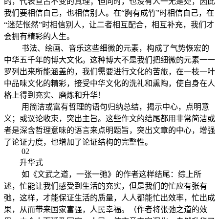
的，代表亘古不变的真理；但同时，也没有人一无是处，因此
我们要相信自己，也相信别人。在“胸有成竹”时相信自己，在
“迷茫怅然”时相信别人，让二者相互配合，相互补充，我们才
会拥有精彩的人生。
书法、绘画、音乐这些细微的元素，构成了气势恢宏的
中华五千年的博大文化。这种博大不是我们把细微的元素一一
罗列出来所能涵盖的，我们需要进行文化的苦旅，在一枝一叶
中品味文化的精彩，接受中华文化的洗礼和熏陶，使自身在人
格上得到充实、磨炼和升华！
用简洁或富有哲理的语句归纳总结，揭示中心，点明意
义；或议论收束，突出主旨。这些作文的结尾都用非常简洁或
者是深含哲理意味的语言来点明题旨，突出文章的中心，增强
了论证力度，也增加了论证结构的完整性。
02
升华式
如《文武之道，一张一弛》的作者这样结尾：综上所
述，忙能让我们感受到生活的充实，但是我们的忙应有张有
弛，这样，才能保证生活的质量，人人都能忙出效率，忙出成
果，从而带来国家富强，人民幸福。（作者将张弛之道的效